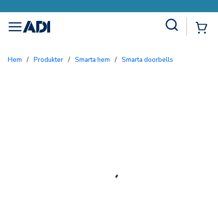
Site Search
{0
menu
Hem
/
Produkter
/
Smarta hem
/
Smarta doorbells