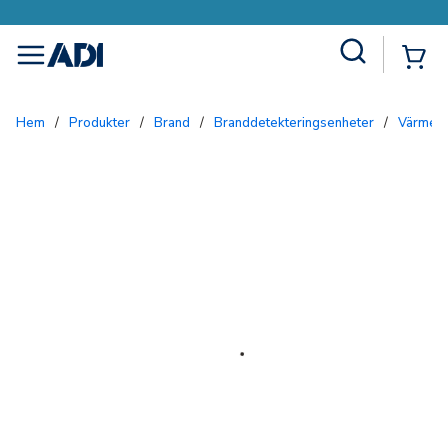
Site Search
{0
menu
Hem
/
Produkter
/
Brand
/
Branddetekteringsenheter
/
Värmed