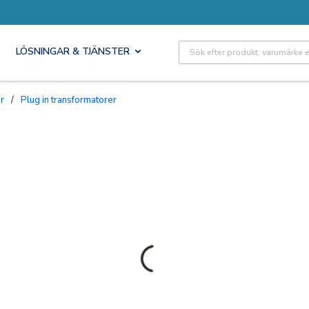
Site Search
LÖSNINGAR & TJÄNSTER
or
/
Plug in transformatorer