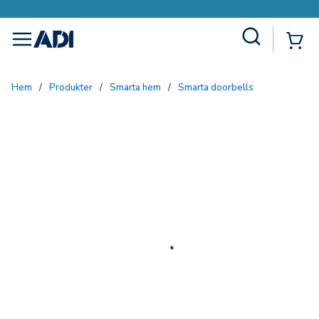
Site Search
{0
menu
Hem
/
Produkter
/
Smarta hem
/
Smarta doorbells