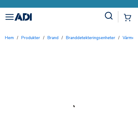
Site Search
{0
menu
Hem
/
Produkter
/
Brand
/
Branddetekteringsenheter
/
Värmed