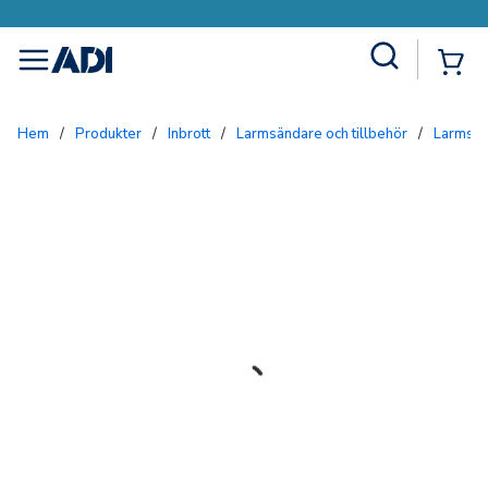
Site Search
{0
menu
Hem
/
Produkter
/
Inbrott
/
Larmsändare och tillbehör
/
Larmsä