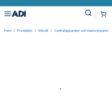
Site Search
{0
menu
Hem
/
Produkter
/
Inbrott
/
Centralapparater och manöverpaneler