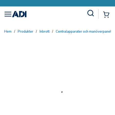
Site Search
{0
menu
Hem
/
Produkter
/
Inbrott
/
Centralapparater och manöverpaneler