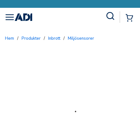
Site Search
{0
menu
Hem
/
Produkter
/
Inbrott
/
Miljösensorer