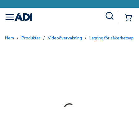
Site Search
{0
menu
Hem
/
Produkter
/
Videoövervakning
/
Lagring för säkerhetsappli