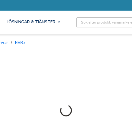
Site Search
LÖSNINGAR & TJÄNSTER
rvrar
/
NVR:r