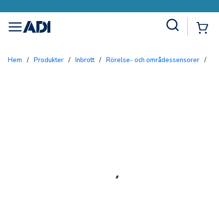
Site Search
{0
menu
Hem
/
Produkter
/
Inbrott
/
Rörelse- och områdessensorer
/
IR