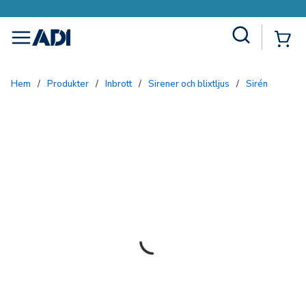
Site Search
{0
menu
Hem
/
Produkter
/
Inbrott
/
Sirener och blixtljus
/
Sirén