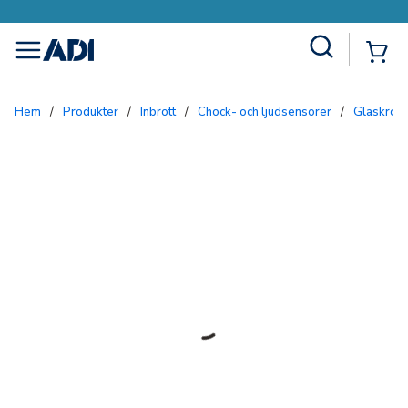
Site Search
{0
menu
Hem
/
Produkter
/
Inbrott
/
Chock- och ljudsensorer
/
Glaskros