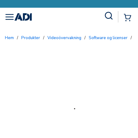
Site Search
{0
menu
Hem
/
Produkter
/
Videoövervakning
/
Software og licenser
/