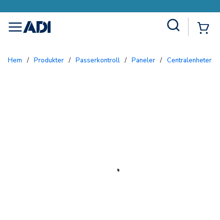
Site Search
{0
menu
Hem
/
Produkter
/
Passerkontroll
/
Paneler
/
Centralenheter