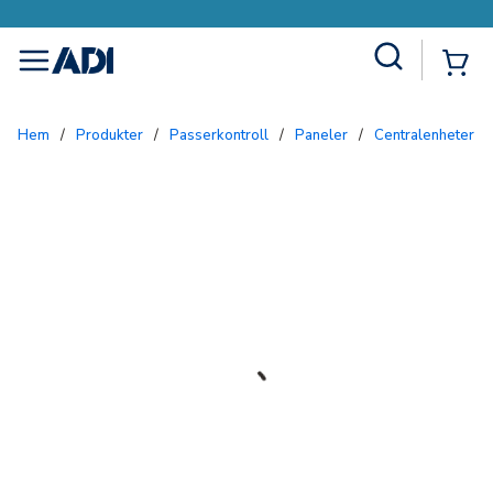
Site Search
{0
menu
Hem
/
Produkter
/
Passerkontroll
/
Paneler
/
Centralenheter