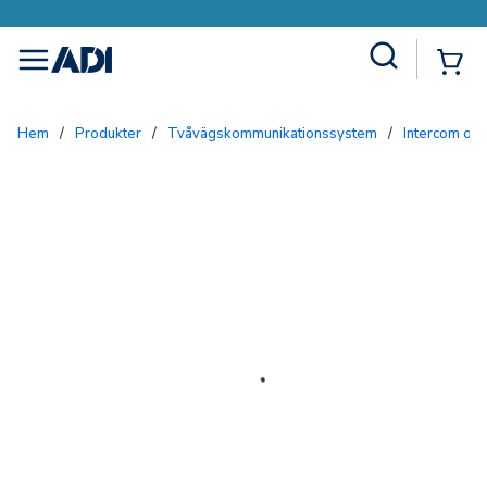
Site Search
{0
menu
Hem
/
Produkter
/
Tvåvägskommunikationssystem
/
Intercom och