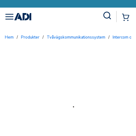
Site Search
{0
menu
Hem
/
Produkter
/
Tvåvägskommunikationssystem
/
Intercom och