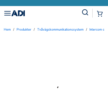
Site Search
{0
menu
Hem
/
Produkter
/
Tvåvägskommunikationssystem
/
Intercom och