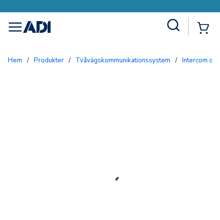
Site Search
{0
menu
Hem
/
Produkter
/
Tvåvägskommunikationssystem
/
Intercom och