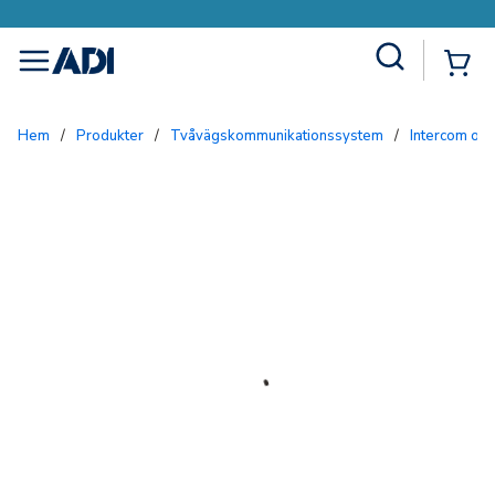
Site Search
{0
menu
Hem
/
Produkter
/
Tvåvägskommunikationssystem
/
Intercom och