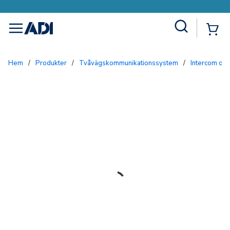
Site Search
{0
menu
Hem
/
Produkter
/
Tvåvägskommunikationssystem
/
Intercom och