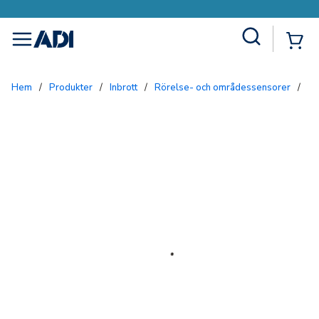
Site Search
{0
menu
Hem
/
Produkter
/
Inbrott
/
Rörelse- och områdessensorer
/