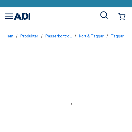
Site Search
{0
menu
Hem
/
Produkter
/
Passerkontroll
/
Kort & Taggar
/
Taggar