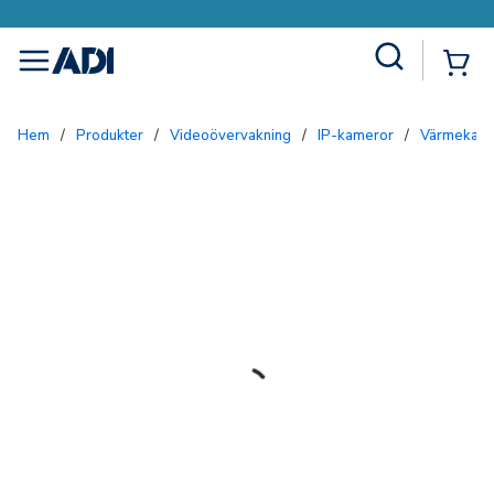
Site Search
{0
menu
Hem
/
Produkter
/
Videoövervakning
/
IP-kameror
/
Värmekam