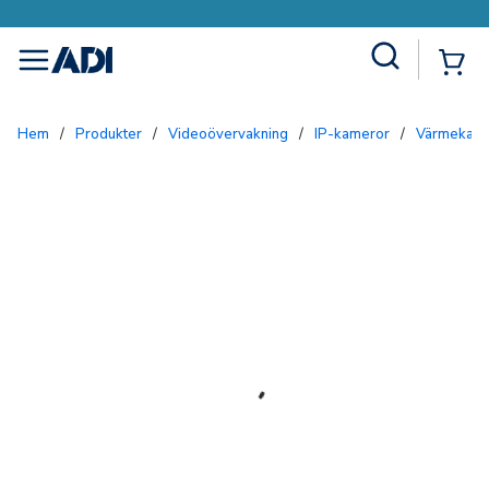
Site Search
{0
menu
Hem
/
Produkter
/
Videoövervakning
/
IP-kameror
/
Värmekam