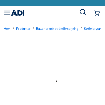
Site Search
{0
menu
Hem
/
Produkter
/
Batterier och strömförsörjning
/
Strömbrytare