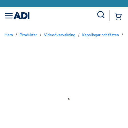
Site Search
{0
menu
Hem
/
Produkter
/
Videoövervakning
/
Kapslingar och fästen
/