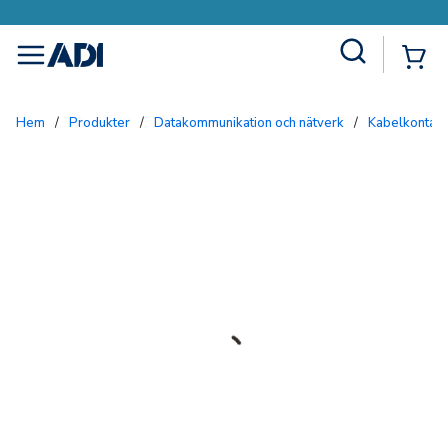
Site Search
{0
menu
Hem
/
Produkter
/
Datakommunikation och nätverk
/
Kabelkontakt