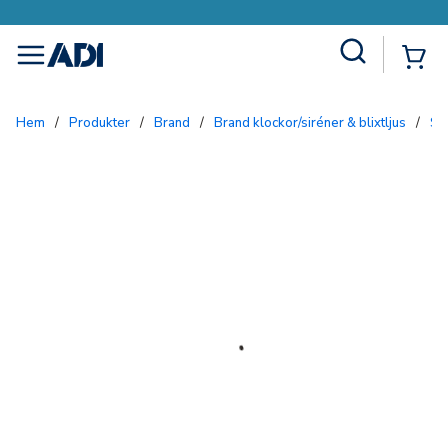
Site Search
{0
menu
Hem
/
Produkter
/
Brand
/
Brand klockor/siréner & blixtljus
/
S