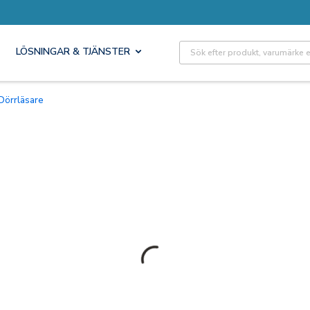
Site Search
LÖSNINGAR & TJÄNSTER
Dörrläsare