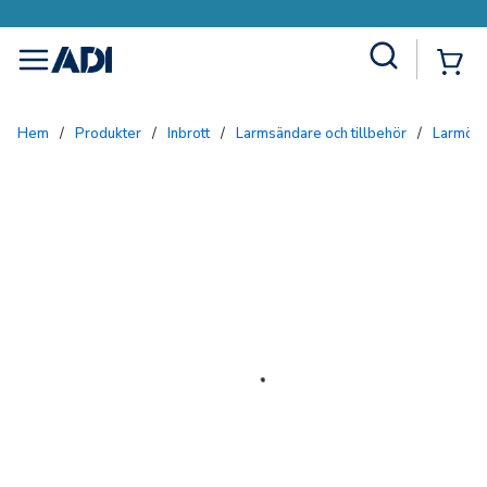
Site Search
{0
menu
Hem
/
Produkter
/
Inbrott
/
Larmsändare och tillbehör
/
Larmöve