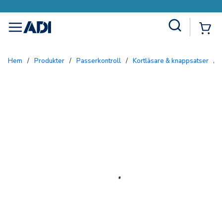
Site Search
{0
menu
Hem
/
Produkter
/
Passerkontroll
/
Kortläsare & knappsatser
/