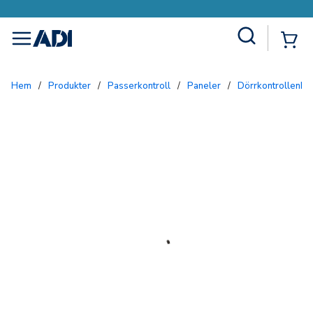
Site Search
{0
menu
Hem
/
Produkter
/
Passerkontroll
/
Paneler
/
Dörrkontrollenhe