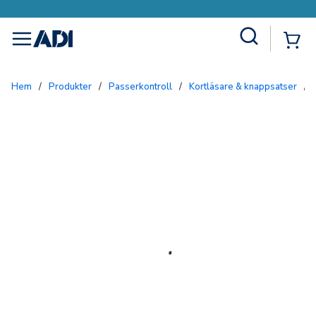
Site Search
{0
menu
Hem
/
Produkter
/
Passerkontroll
/
Kortläsare & knappsatser
/