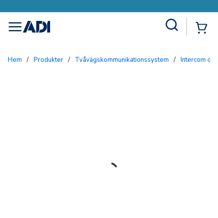
Site Search
{0
menu
Hem
/
Produkter
/
Tvåvägskommunikationssystem
/
Intercom och