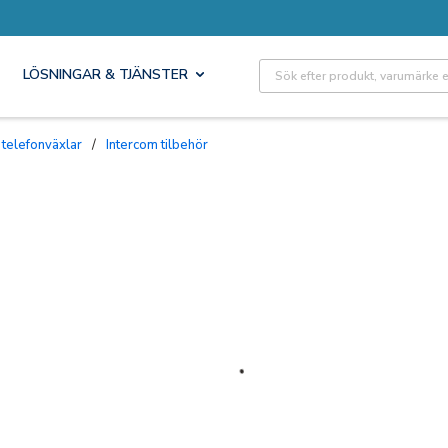
Site Search
LÖSNINGAR & TJÄNSTER
 telefonväxlar
/
Intercom tilbehör