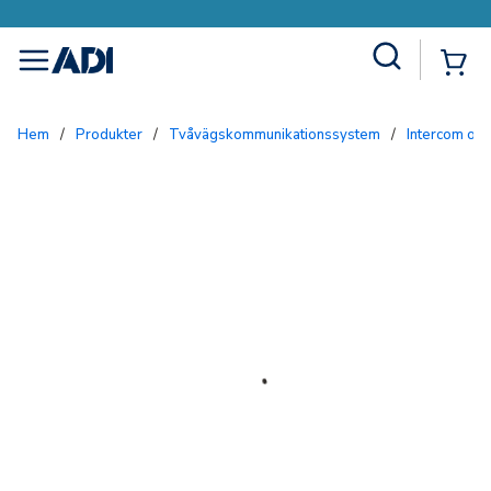
Site Search
{0
menu
Hem
/
Produkter
/
Tvåvägskommunikationssystem
/
Intercom och