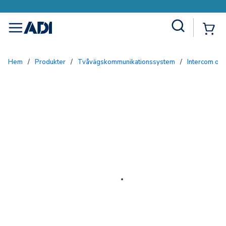
Site Search
{0
menu
Hem
/
Produkter
/
Tvåvägskommunikationssystem
/
Intercom och