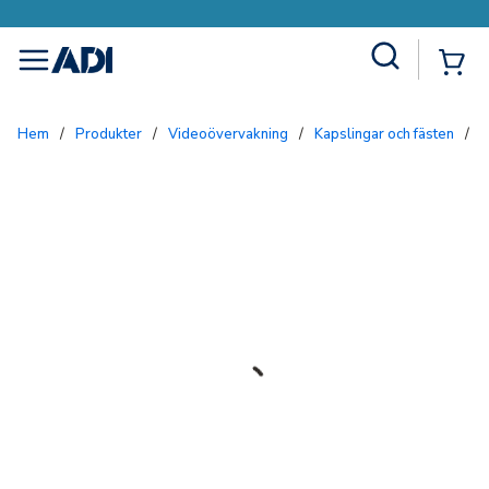
Site Search
{0
menu
Hem
/
Produkter
/
Videoövervakning
/
Kapslingar och fästen
/