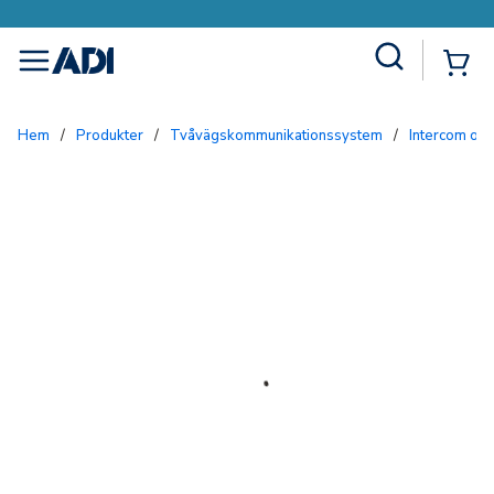
Site Search
{0
menu
Hem
/
Produkter
/
Tvåvägskommunikationssystem
/
Intercom och