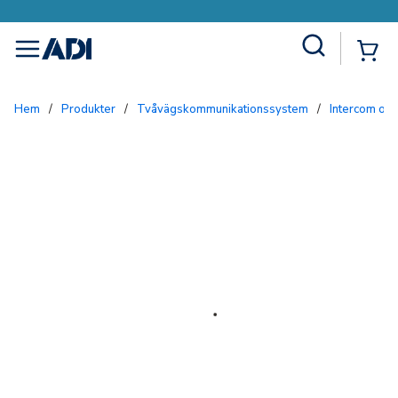
Site Search
{0
menu
Hem
/
Produkter
/
Tvåvägskommunikationssystem
/
Intercom och