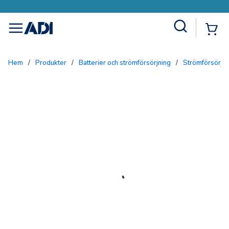
Site Search
{0
menu
Hem
/
Produkter
/
Batterier och strömförsörjning
/
Strömförsörjn