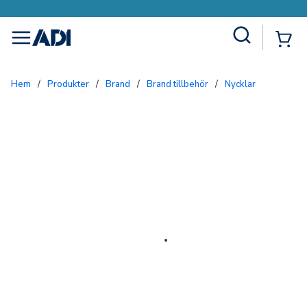
Site Search
{0
menu
Hem
/
Produkter
/
Brand
/
Brand tillbehör
/
Nycklar