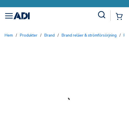
Site Search
{0
menu
Hem
/
Produkter
/
Brand
/
Brand reläer & strömförsörjning
/
R