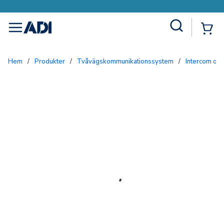
Site Search
{0
menu
Hem
/
Produkter
/
Tvåvägskommunikationssystem
/
Intercom och