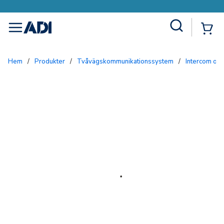
Site Search
{0
menu
Hem
/
Produkter
/
Tvåvägskommunikationssystem
/
Intercom och