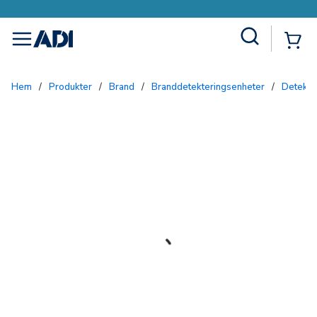
Site Search
{0
menu
Hem
/
Produkter
/
Brand
/
Branddetekteringsenheter
/
Detekto