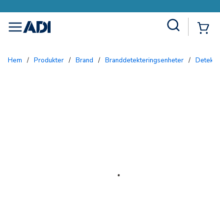
Site Search
{0
menu
Hem
/
Produkter
/
Brand
/
Branddetekteringsenheter
/
Detekto